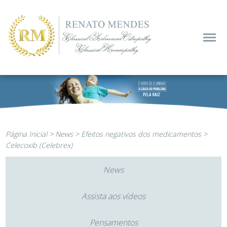
Página Inicial
>
News
>
Efeitos negativos dos medicamentos
>
Celecoxib (Celebrex)
News
Assista aos vídeos
Pensamentos