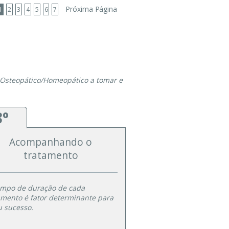
Próxima Página
1
2
3
4
5
6
7
o Osteopático/Homeopático a tomar e
3º
Acompanhando o
tratamento
mpo de duração de cada
amento é fator determinante para
u sucesso.