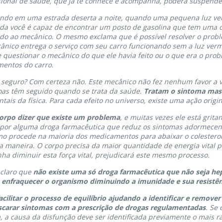
ional de saúde, que já te conhece e acompanha, poderá suspender
gindo em uma estrada deserta a noite, quando uma pequena luz ve
ida você é capaz de encontrar um posto de gasolina que tem uma o
ndo ao mecânico. O mesmo exclama que é possível resolver o pro
nico entrega o serviço com seu carro funcionando sem a luz verme
 e questionar o mecânico do que ele havia feito ou o que era o pr
mentos do carro.
 seguro? Com certeza não. Este mecânico não fez nenhum favor a vo
as têm seguido quando se trata da saúde.
Tratam o sintoma mas 
tais da física. Para cada efeito no universo, existe uma ação origi
corpo dizer que existe um problema
, e muitas vezes ele está grit
or alguma droga farmacêutica que reduz os sintomas adormecendo
mo procede na maioria dos medicamentos para abaixar o colesterol
ta maneira. O corpo precisa da maior quantidade de energia vital 
ha diminuir esta força vital, prejudicará este mesmo processo.
a claro que
não existe uma só droga farmacêutica que não seja he
 enfraquecer o organismo diminuindo a imunidade e sua resistên
acilitar o processo de equilíbrio ajudando a identificar e remov
scarar sintomas com a prescrição de drogas regulamentadas
. Se 
, a causa da disfunção deve ser identificada previamente o mais r