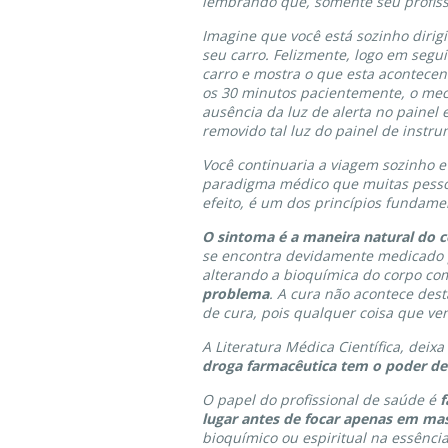
lembrando que, somente seu profiss
Imagine que você está sozinho diri
seu carro. Felizmente, logo em segu
carro e mostra o que esta acontece
os 30 minutos pacientemente, o mecâ
ausência da luz de alerta no painel
removido tal luz do painel de instru
Você continuaria a viagem sozinho e
paradigma médico que muitas pesso
efeito, é um dos princípios fundamen
O sintoma é a maneira natural do 
se encontra devidamente medicado p
alterando a bioquímica do corpo co
problema
. A cura não acontece des
de cura, pois qualquer coisa que ven
A Literatura Médica Científica, deix
droga farmacêutica tem o poder de
O papel do profissional de saúde é
f
lugar antes de focar apenas em ma
bioquímico ou espiritual na essência