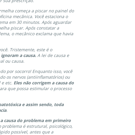
 sua prescrição.
rmelha começa a piscar no painel do
ficina mecânica. Você estaciona o
blema em 30 minutos. Após aguardar
lha piscar. Após constatar a
oblema, o mecânico exclama que havia
cê. Tristemente, este é o
ignoram a causa.
A lei de causa e
nal ou causa.
ando por socorro! Enquanto isso, você
 os nervos (antiinflamatórios) ou
 e etc.
Eles não corrigem a causa do
para que possa estimular o processo
patotóxica e assim sendo, toda
cia
.
er a causa do problema em primeiro
o problema é estrutural, psicológico,
ápido possível, antes que a